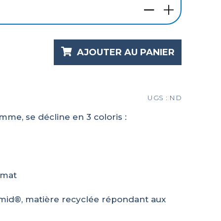
AJOUTER AU PANIER
UGS :
ND
me, se décline en 3 coloris :
 mat
mid®, matière recyclée répondant aux