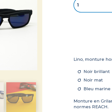
quantité
de
Lino
Lino, monture hom
Noir brillant
Noir mat
Bleu marine
Monture en Grila
normes REACH.