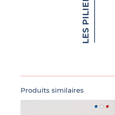
Produits similaires
Ce
produit