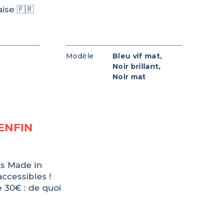
ise 🇫🇷
e
Modèle
Bleu vif mat,
Noir brillant,
Noir mat
ENFIN
ts Made in
ccessibles !
 30€ : de quoi