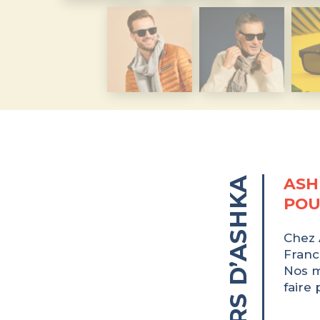
LES PILIERS D’ASHKA
ASH
POU
Chez 
Franc
Nos m
faire 